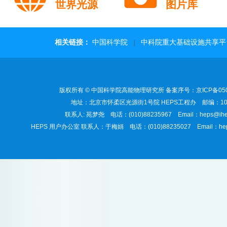
世界光源
图片库
相关链接：
中国科学院
中科院重大基础设施共享平
|
版权所有 © 中国科学院高能物理研究所 备案序号：京ICP备050
地址：北京市怀柔区光源街1号院 HEPS工程办 邮编：101
联系人: 苑梦尧 电话：(010)88235967 Email：heps@ihep
HEPS 用户办公室 联系人：于梅娟 电话：(010)88235027 Email：heps-u