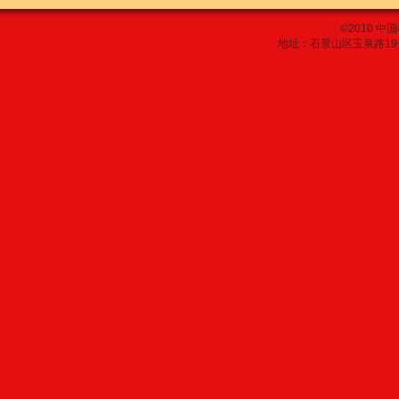
©2010 
地址：石景山区玉泉路19号乙 邮编