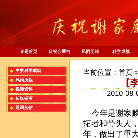
专题首页
庆祝会通告
风雨历程
科学成就
主要科学成就
当前位置：
首页
风雨历程
【
视频资料
2010-08
传媒撷英
题词贺信
今年是谢家
拓者和带头人，
年，做出了重