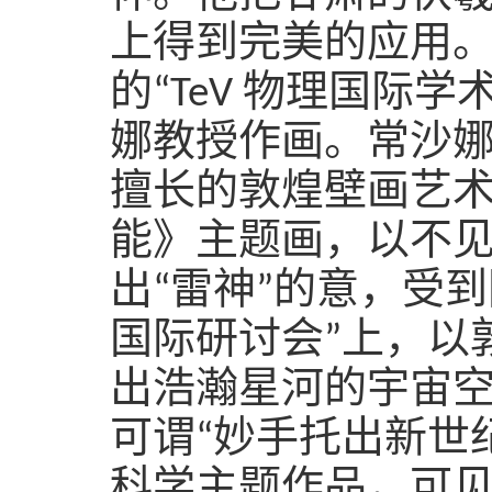
上得到完美的应用
的“
TeV
物理国际学术
娜教授作画。常沙
擅长的敦煌壁画艺
能》主题画
，以
不见
出
“雷神”
的
意
，受到
国际研讨会”上，以
出浩瀚星河的宇宙
可谓“妙手托出新世
科学主题作品，可