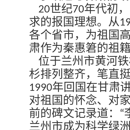
2
0
世纪
70
年代初，
求的报国理想。从
1
各个省市，为祖国
肃作为秦惠䇹的祖
位于兰州市黄河铁
杉排列整齐，笔直
1990
年回国在甘肃
对祖国的怀念、对
前的碑文记录道：“
兰州市成为科学绿洲