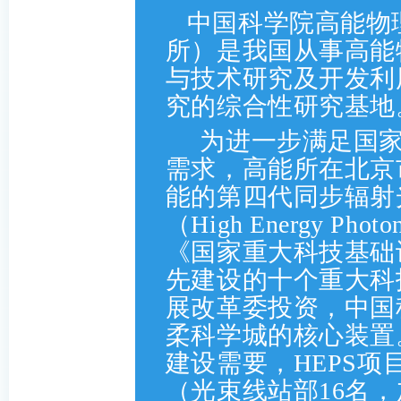
中国科学院高能物
所）是我国从事高能
与技术研究及开发利
究的综合性研究基地
为进一步满足国家
需求，高能所在北京
能的第四代同步辐射
（High Energy Phot
《国家重大科技基础
先建设的十个重大科
展改革委投资，中国
柔科学城的核心装置
建设需要，HEPS项
（光束线站部16名，