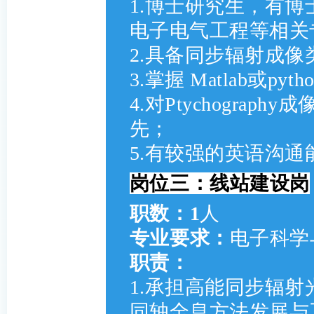
1.博士研究生，有
电子电气工程等相关
2.具备同步辐射成
3.掌握 Matlab或p
4.对Ptychogra
先；
5.有较强的英语沟
岗位三：线站建设岗
职数：1
人
专业要求：
电子科学
职责：
1.承担高能同步辐射
同轴全息方法发展与