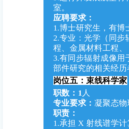
室。
应聘要求：
1.博士研究生，有博
2.专业：光学（同
程、金属材料工程、
3.有同步辐射成像用
部件研究的相关经历
岗位
五：
束线科学家
职数：1
人
专业要求：
凝聚态物
职责：
1.承担 X 射线谱学