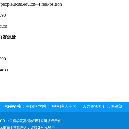
//people.ucas.edu.cn/~FreePositron
393
c.cn
力资源处
890
ac.cn
相关链接：
中国科学院
中科院人事局
人力资源和社会保障部
|
|
019 中国科学院高能物理研究所版权所有
本页面由高能所人力资源处制作维护