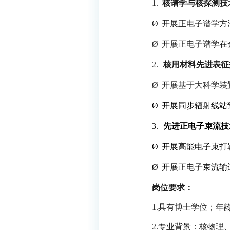
1.
核谱学与核探测技
Ø
开展正电子谱学方
Ø
开展正电子谱学在
2.
核用材料先进表征
Ø
开展基于大科学装
Ø
开展同步辐射线站
3.
先进正电子束流技
Ø
开展高能电子束打
Ø
开展正电子束流输
岗位要求：
1.
具有博士学位；年
2.
专业背景：核物理