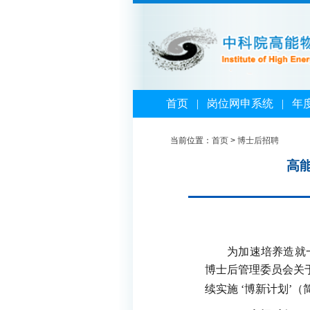
首页
|
岗位网申系统
|
年
当前位置：
首页
>
博士后招聘
高
为加速培养造就一批
博士后管理委员会关
续实施
‘
博新计划
’
（