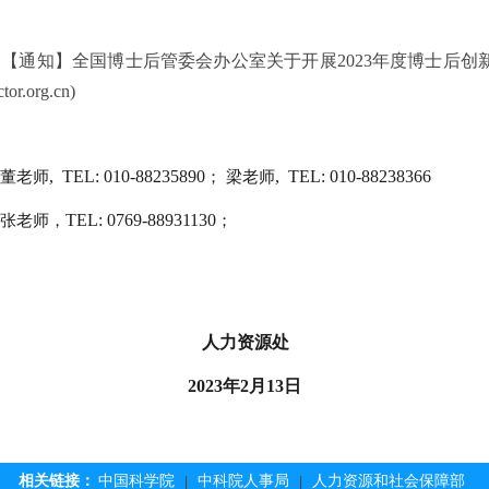
【通知】全国博士后管委会办公室
关于开展2023
年度博士后创
：
r.org.cn)
,
TEL: 010-88235890
,
TEL: 010-88238366
董老师
； 梁老师
TEL: 0769-88931130
张老师，
；
人力资源处
2023
年
2
月
13
日
相关链接：
中国科学院
中科院人事局
人力资源和社会保障部
|
|