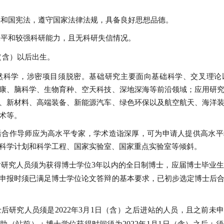
共和国宪法，遵守国家法律法规，具备良好思想品德。
水平和较强科研能力，且无科研失信情况。
（含）以后出生。
然科学，涉密项目须脱密。基础研究主要面向基础科学、交叉理论
康、脑科学、生物育种、空天科技、深地深海等前沿领域；应用研
、新材料、高端装备、新能源汽车、绿色环保以及航空航天、海洋
术等。
后合作导师应为高水平专家，学术造诣深厚，可为申请人提供高水平
科学计划和科学工程、国家实验室、国家重点实验室等倾斜。
3
后研究人员须为获得博士学位
年以内的全日制博士，应届博士毕业
申报时须已满足博士学位论文答辩的基本要求，已初步选定博士后
2022
3
1
士后研究人员须是
年
月
日（含）之后进站的人员，且之前未申
2022
1
1