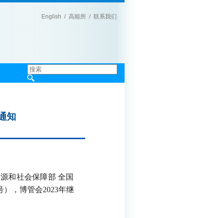
English
/
高能所
/
联系我们
|
通知
源和社会保障部 全国
号），博管会
2023
年继