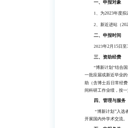
一、申报对象
2023
1
、为
年度拟
20
2
、新近进站（
二、申报时间
2
15
2023
年
月
日至
三、资助经费
“博新计划”结合
一批应届或新近毕业的
助（含博士后日常经费
间科研工作业绩，按一
四、管理与服务
”
“
博新计划
入选
开展国内外学术交流。