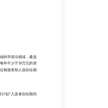
基础科学前沿领域，遴选
30
人每年不少于
万元的资
位根据资助人选在站期
”
新计划
入选者在站期间