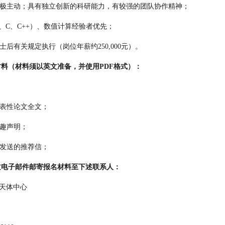
极主动；具有独立创新的科研能力，有较强的团队协作精神；
、
C
、
C++
）、数值计算经验者优先；
士后有关规定执行（岗位年薪约
250,000
元）。
材料（材料须以英文准备，并使用
PDF
格式）：
表性论文全文；
趣声明；
发送的推荐信；
过电子邮件邮寄报名材料至下述联系人：
天体中心