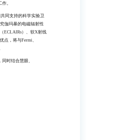
工作。
国共同支持的科学实验卫
究伽玛暴的电磁辐射性
（
ECLAIRs
）、软
X
射线
优点，将与
Fermi
、
。
，同时结合慧眼、