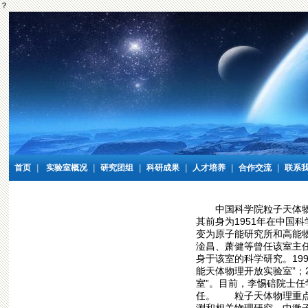
？
首页
|
实验室概况
|
研究团组
|
科研成果
|
人才培养
|
合作交流
|
联系
中国科学院粒子天体物
其前身为1951年在中国
变为原子能研究所和高能
淦昌、萧健等曾任该室主
身于该室的科学研究。19
能天体物理开放实验室”；
室”。目前，李惕碚院士
任。 粒子天体物理重点