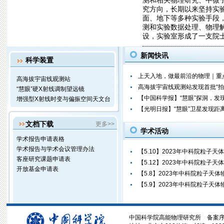
测和相关物理研究、中微
究方向，长期以来坚持实
面、地下等多种实验手段
测和实验数据处理、物理
设，实验室形成了一支院士、
新闻快讯
科学装置
上天入地，做最前沿的物理｜重
高海拔宇宙线观测站
高海拔宇宙线观测站发现首批“拍电
“慧眼”硬X射线调制望远镜
【中国科学报】“慧眼”探洞，发
增强型X射线时变与偏振空间天文台
【光明日报】“慧眼”卫星发现距
文档下载
更多>>
学术活动
学术报告申请表格
学术报告与学术会议管理办法
【5.10】2023年中科院粒子天体
客座研究课题申请表
【5.12】2023年中科院粒子天体
开放基金申请表
【5.8】2023年中科院粒子天体物
【5.9】2023年中科院粒子天体物
中国科学院高能物理研究所 备案序号:京