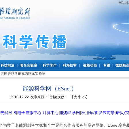
网站地
科技前沿
|
著名实验室
|
科学著作
|
科海拾零
|
视频动画
|
专题
|
微媒精
>
美国劳伦斯伯克力国家实验室
能源科学网（ESnet）
2010-12-22
|文章来源： | 浏览次数：
|
【
大
中
小
】
光源ALS
|
电子显微中心
|
计算中心
|
能源科学网
|
应用领域
|
发展前景
|
诺贝尔
一个为数千名能源部科学家和全世界的合作者服务的高速网络。ESnet率先