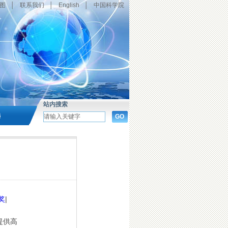
图
│
联系我们
│
English
│
中国科学院
站内搜索
选
奖
|
提供高