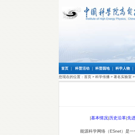
首页
|
科普活动
|
科普园地
|
科学人物
|
您现在的位置：
首页
>
科学传播
>
著名实验室
|
基本情况
|
历史沿革
|
先进
能源科学网络（ESnet）是