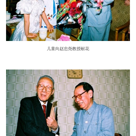
儿童向赵忠尧教授献花