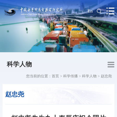
|
En
科学人物
您当前的位置：
首页
>
科学传播
>
科学人物
>
赵忠尧
赵忠尧