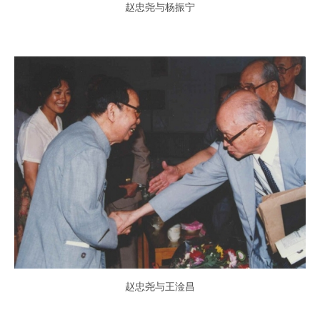
赵忠尧与杨振宁
赵忠尧与王淦昌