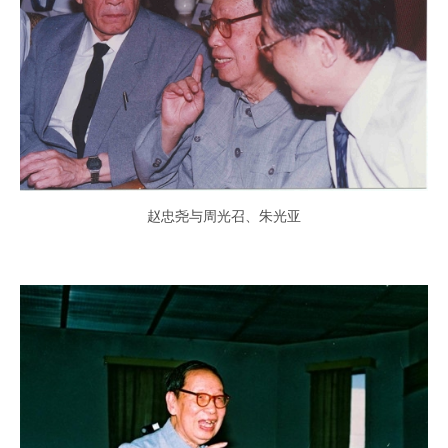
赵忠尧与周光召、朱光亚