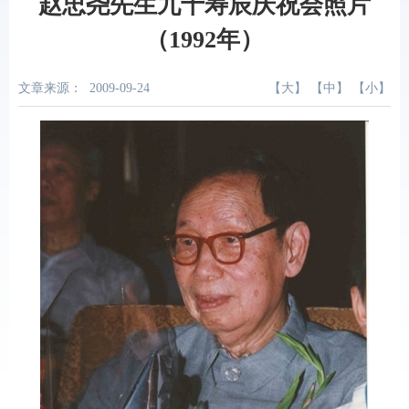
赵忠尧先生九十寿辰庆祝会照片
（1992年）
文章来源：
2009-09-24
【
大
】 【
中
】 【
小
】