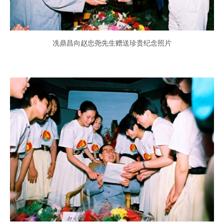
冼鼎昌向赵忠尧先生赠送珍贵纪念照片