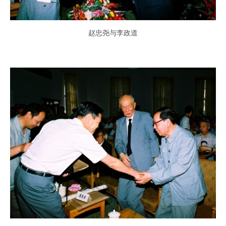
赵忠尧与李政道