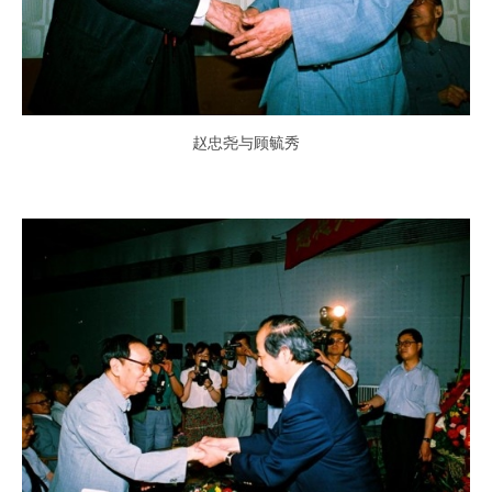
赵忠尧与顾毓秀