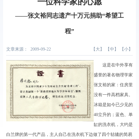
一位科学家的心愿
——张文裕同志遗产十万元捐助“希望工
程”
文章来源：
2009-09-22
【
大
】 【
中
】 【
小
】
这是在中外享有
盛誉的著名物理学家
张文裕的家：住房里
没有一件高档家具。
冰箱是如今已少见的
40立升的；蓝色、单
缸的洗衣机，大约是
白兰牌的第一代产品，主人自己在洗衣机下边做了四个轱辘的简易