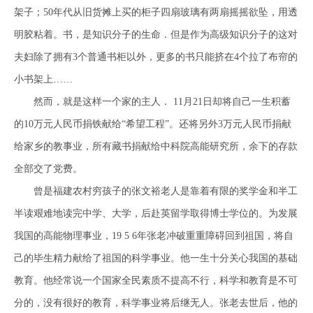
架子；50年代从旧货摊上买的柜子四扇玻璃有两扇摇摇欲坠，用透
明胶粘着。书，是知识分子的生命．但是作为高级知识分子的这对
夫妇除了拥有3个普通书柜以外，更多的书只能挤在4个拉了布帘的
小书架上……
然而，就是这样一个家的主人． 11月21日却将自己一生积蓄
的10万元人民币捐铁献给“希望工程”。还将另外3万元人民币捐献
给家乡的教事业，所有藏书捐献给中科院高能研究所，余下的存款
全部交了党费。
曾是福建农村穷孩子的张文裕老人是靠着有限的奖学金和半工
半读艰难地读完中学、大学，后赴英留学取得博士学位的。为发展
我国的高能物理事业，19 5 6年张老冲破重重障碍回到祖国，将自
己的毕生精力献给了祖国的科学事业。他一生十分关心我国的基础
教育。他经常说一个国家全民素质不提高不行，科学和教育是不可
分的，没有很好的教育，科学事业将后继无人。张老去世后，他的