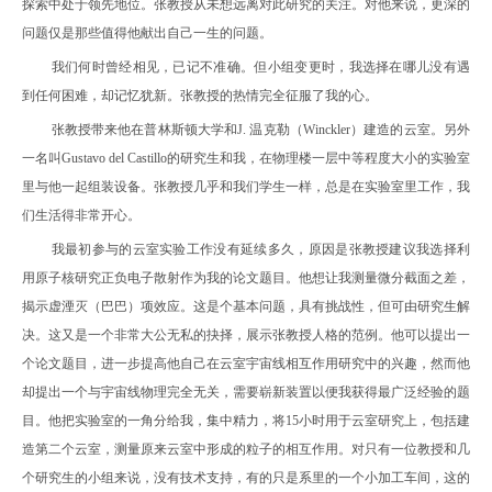
探索中处于领先地位。张教授从未想远离对此研究的关注。对他来说，更深的
问题仅是那些值得他献出自己一生的问题。
我们何时曾经相见，已记不准确。但小组变更时，我选择在哪儿没有遇
到任何困难，却记忆犹新。张教授的热情完全征服了我的心。
张教授带来他在普林斯顿大学和
J.
温克勒（
Winckler
）建造的云室。另外
一名叫
Gustavo del Castillo
的研究生和我，在物理楼一层中等程度大小的实验室
里与他一起组装设备。张教授几乎和我们学生一样，总是在实验室里工作，我
们生活得非常开心。
我最初参与的云室实验工作没有延续多久，原因是张教授建议我选择利
用原子核研究正负电子散射作为我的论文题目。他想让我测量微分截面之差，
揭示虚湮灭（巴巴）项效应。这是个基本问题，具有挑战性，但可由研究生解
决。这又是一个非常大公无私的抉择，展示张教授人格的范例。他可以提出一
个论文题目，进一步提高他自己在云室宇宙线相互作用研究中的兴趣，然而他
却提出一个与宇宙线物理完全无关，需要崭新装置以便我获得最广泛经验的题
目。他把实验室的一角分给我，集中精力，将
15
小时用于云室研究上，包括建
造第二个云室，测量原来云室中形成的粒子的相互作用。对只有一位教授和几
个研究生的小组来说，没有技术支持，有的只是系里的一个小加工车间，这的