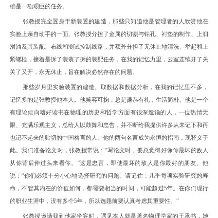
确是一项艰巨的任务。
张教授完全置身于新装置的建造，那些只知道他是管理者的人欣赏他在
实验上亲自动手的一面。张教授分担了金属的切割与钻孔、衬垫的制作、上润
滑油及其装配、布线和测试控制线路，并额外分担了无休止地清洗、举起和上
紧螺栓，接着是拆了装装了拆的装配任务，在我的记忆力里，云室连续开了关
关了又开，永无休止，旨在解决必然存在的问题。
那些岁月里实验装置的建造、取数据和数据分析，在我的记忆里不多，
记忆多的是张教授他本人。他笑容可掬，总是谦恭有礼，生活简朴。他是一个
有理论倾向嗜好读书在物理的历史和哲学方面有很深造诣的人，一位热情无
限、充满乐观主义，总给人以鼓舞和忠告，并不断给我提供许多从未记下和再
也记不起来的贴切的中国格言的人。他的两句名言成为永恒的指南，现释义于
此。我们准备论文时，张教授常说：“写论文时，要总觉得好像你最坏的敌人
从你背后伸过头来看你。”这是忠言，即使最坏的敌人是你最好的朋友。他
说：“你们必须十分小心地选择研究的问题。请记住：几乎每项实验研究的寿
命，不管其内在的价值如何，都需要相当的时间，可能超过
5
年。在你们现行
的职业生涯中，没有多个
5
年，所以选题前要认真考虑其重要性。”
张教授邀请我到他家坐客时，遇见本人就是著名物理学家的王承书，她