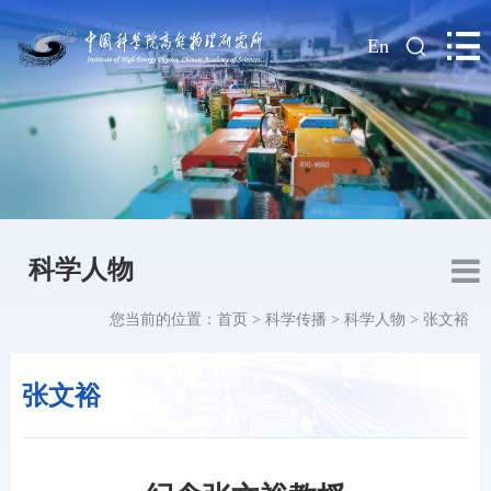
|
En
科学人物
您当前的位置：
首页
>
科学传播
>
科学人物
>
张文裕
张文裕