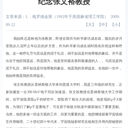
纪念张文裕教授
文章来源：L．格罗德金斯（1992年于美国麻省理工学院）
2009-
09-22
【
大
】 【
中
】 【
小
】
我始终总是称他为张教授，即使在我作为科学家功成名就，随后的岁月
里我步入花甲之年以后的岁月里，作为科学家功成名就时我依亦然这样称呼
他。这一称呼礼节与其说是拘泥于礼仪，倒不如说是对他尊敬的象征。并不是
出自于他距我遥远，而是因为，他是世间最友善和最谦虚的人，。与其说是拘
泥于礼仪，倒不如说是对他尊敬的象征。他是我的良师益友。在他的一生中，
他始终都是我的良师益友。
张文裕教授从普林斯顿大学来到普渡大学时，我是三年级的研究生，正
参加建造一台
300 MeV
电子同步加速器。张文裕教授在普林斯顿大学工作期
间，在宇宙线受阻μ子的研究中，曾取得了相当大的成绩。他发现的μ子
X
射
线，为我们了解μ子是重电子，可在原子核玻尔轨道中捕获做出了重要贡献。
当然，他想多做一些这方面的工作，但更为重要的是，他想继续探索宇宙线相
互作用物理。二十世纪四十年代末，宇宙线辐射研究在核相互作用内部秘密的