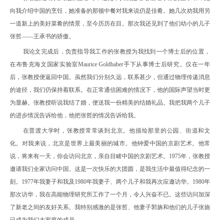
向我介绍中国的烹饪，她准备的那顿中餐对我来说仍是佳肴。她几次劝我用另
一道新上的美好菜肴的情景，至今历历在目。那次我还见到了他们幼小的儿子
张哲——王承书的骄傲。
我论文完成后，负责指导我工作的张教授为我找到一个博士后的位置，
在布鲁克海文国家实验室
Maurice Goldhaber
手下从事博士后研究。仅在一年
后，张教授便返回中国。虽然我们分别久远，联系甚少，但通过物理传递消息
的途径，我们仍保持着联系。在正常通信困难的情况下，他的国际声望当时更
为显赫。张教授听说我结了婚，便送我一份精美的结婚礼品。我把我两个儿子
的进步情况告诉给他，他把张哲的情况告诉给我。
在普渡大学时，张教授常常谈到北京。他描绘那里的公园、街道和文
化。对我来说，北京是世界上最美丽的城市。
他钟爱中国的京剧艺术。他常
说，将来有一天，你会访问北京，亲自目睹中国的京剧艺术。
1975
年，张教授
邀请我们全家访问中国。这是一次快乐的大团圆，是我生活中最值得纪念的一
刻。
1977
年我妻子和我及
1980
年我妻子、两个儿子和我再次应邀访华。
1980
年
那次访华，我在高能物理研究所工作了一个月，令人兴奋不已。这些访问加深
了新老之间的友好关系。我特别感激的是张哲、他妻子郭旃和他们的儿子张旆