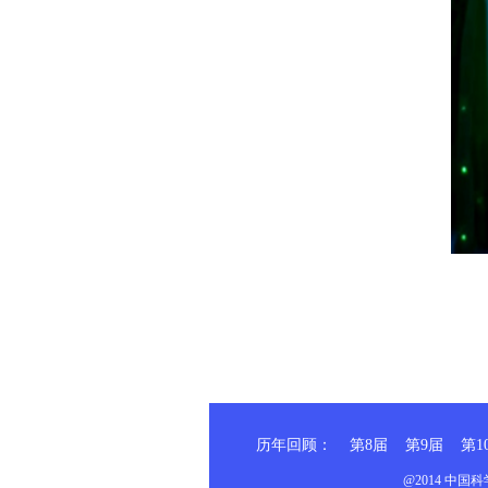
历年回顾：
第8届
第9届
第1
@2014 中