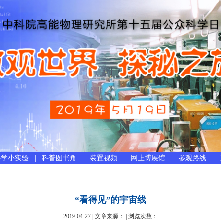
科学小实验
|
科普图书角
|
装置视频
|
网上博展馆
|
参观路线
|
“看得见”的宇宙线
2019-04-27 | 文章来源： | 浏览次数：