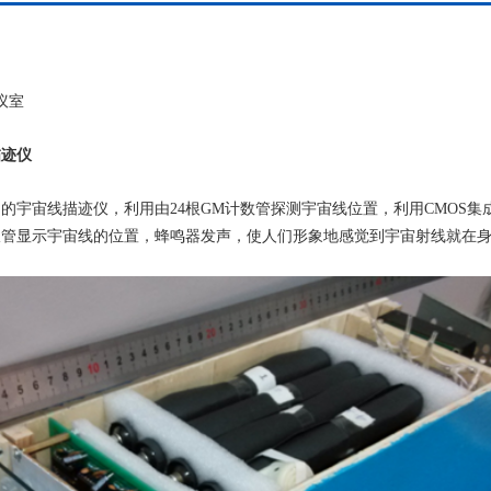
议室
迹仪
宙线描迹仪，利用由24根GM计数管探测宇宙线位置，利用CMOS集
极管显示宇宙线的位置，蜂鸣器发声，使人们形象地感觉到宇宙射线就在