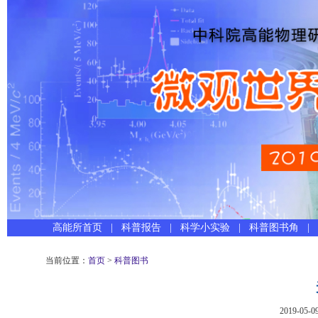
高能所首页
|
科普报告
|
科学小实验
|
科普图书角
|
当前位置：
首页
>
科普图书
2019-05