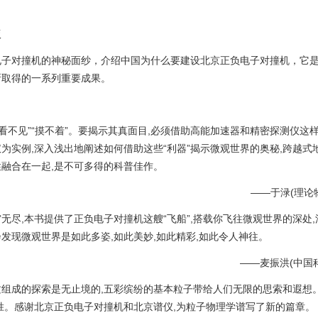
版
对撞机的神秘面纱，介绍中国为什么要建设北京正负电子对撞机，它是
所取得的一系列重要成果。
不见”“摸不着”。要揭示其真面目,必须借助高能加速器和精密探测仪这样
为实例,深入浅出地阐述如何借助这些“利器”揭示微观世界的奥秘,跨越式
融合在一起,是不可多得的科普佳作。
——于渌(理论物
,本书提供了正负电子对撞机这艘“飞船”,搭载你飞往微观世界的深处,
发现微观世界是如此多姿,如此美妙,如此精彩,如此令人神往。
——麦振洪(中国科
成的探索是无止境的,五彩缤纷的基本粒子带给人们无限的思索和遐想。
胜。感谢北京正负电子对撞机和北京谱仪,为粒子物理学谱写了新的篇章。