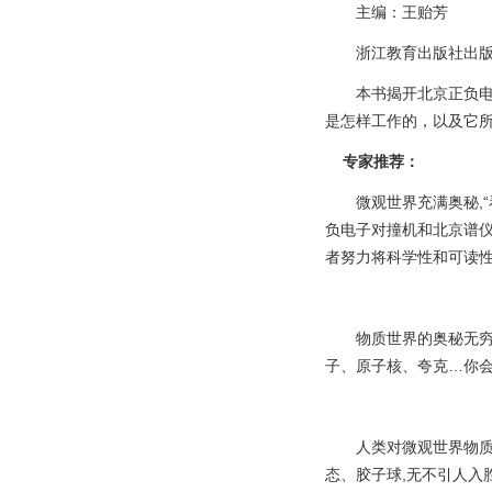
主编：王贻芳
浙江教育出版社出
本书揭开北京正负电子
是怎样工作的，以及它
专家推荐：
微观世界充满奥秘,“看
负电子对撞机和北京谱仪
者努力将科学性和可读性
物质世界的奥秘无穷无尽
子、原子核、夸克…你会
人类对微观世界物质组
态、胶子球,无不引人入