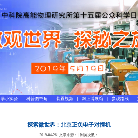
科学小实验
|
科普图书角
|
装置视频
|
网上博展馆
|
参观路线
|
探索微世界：北京正负电子对撞机
2019-04-26 | 文章来源： | 浏览次数：