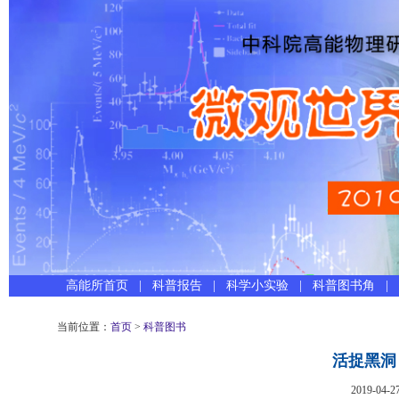
高能所首页
|
科普报告
|
科学小实验
|
科普图书角
|
当前位置：
首页
>
科普图书
活捉黑洞
2019-04