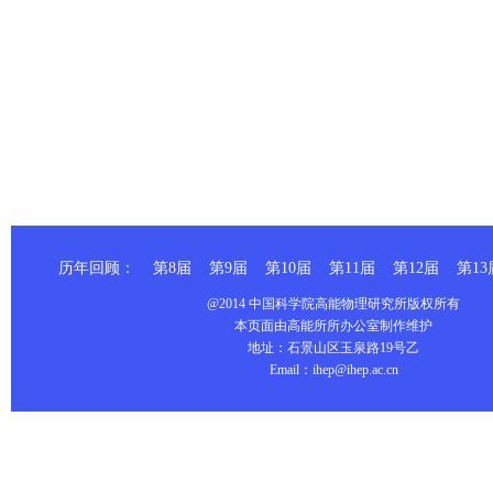
历年回顾：
第8届
第9届
第10届
第11届
第12届
第13
@2014 中国科学院高能物理研究所版权所有
本页面由高能所所办公室制作维护
地址：石景山区玉泉路19号乙
Email：ihep@ihep.ac.cn