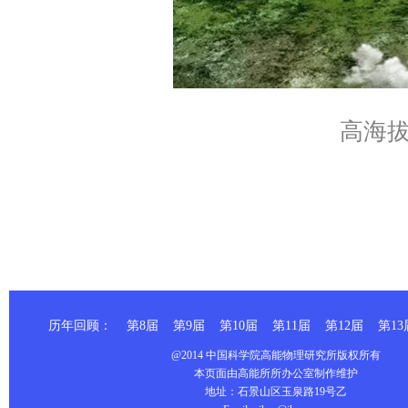
高海
历年回顾：
第8届
第9届
第10届
第11届
第12届
第13
@2014 中国科学院高能物理研究所版权所有
本页面由高能所所办公室制作维护
地址：石景山区玉泉路19号乙