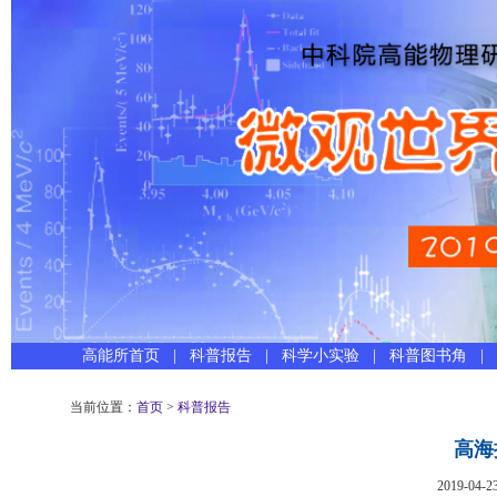
高能所首页
|
科普报告
|
科学小实验
|
科普图书角
|
当前位置：
首页
>
科普报告
高海
2019-04