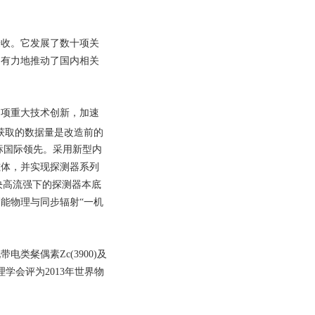
家验收。它发展了数十项关
，有力地推动了国内相关
多项重大技术创新，加速
年获取的数据量是改造前的
指标国际领先。采用新型内
磁体，并实现探测器系列
解决高流强下的探测器本底
能物理与同步辐射“一机
粲偶素Zc(3900)及
学会评为2013年世界物