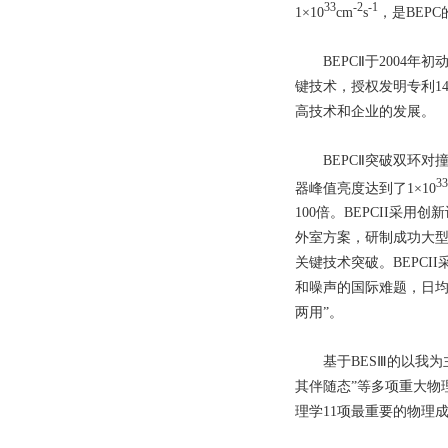
33
-2
-1
1×10
cm
s
，是BEP
BEPCⅡ于2004年初
键技术，授权发明专利1
高技术和企业的发展。
BEPCⅡ突破双环对
33
器峰值亮度达到了1×10
100倍。BEPCII采
外室方案，研制成功大
关键技术突破。BEPC
和噪声的国际难题，日均
两用”。
基于BESⅢ的以我为主
其伴随态”等多项重大物理
理学11项最重要的物理