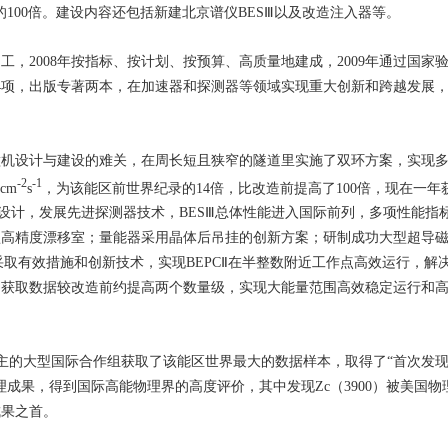
C的100倍。建设内容还包括新建北京谱仪BESⅢ以及改造注入器等。
动工，2008年按指标、按计划、按预算、高质量地建成，2009年通过国
4项，出版专著两本，在加速器和探测器等领域实现重大创新和跨越发展
撞机设计与建设的难关，在周长短且狭窄的隧道里实施了双环方案，实现
-2
-1
cm
s
，为该能区前世界纪录的14倍，比改造前提高了100倍，现在一
用创新设计，发展先进探测器技术，BESⅢ总体性能进入国际前列，多项性能
型高精度漂移室；量能器采用晶体后吊挂的创新方案；研制成功大型超导
II采取有效措施和创新技术，实现BEPCⅡ在半整数附近工作点高效运行，
获取数据较改造前约提高两个数量级，实现大能量范围高效稳定运行和高
的大型国际合作组获取了该能区世界最大的数据样本，取得了“首次发现带电类
成果，得到国际高能物理界的高度评价，其中发现Zc（3900）被美国物理
成果之首。