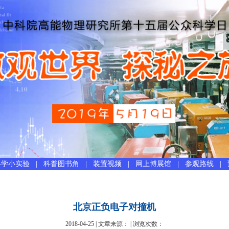
科学小实验
|
科普图书角
|
装置视频
|
网上博展馆
|
参观路线
|
北京正负电子对撞机
2018-04-25 | 文章来源： | 浏览次数：