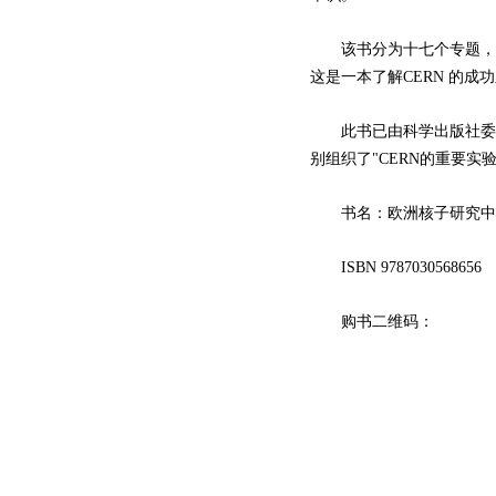
该书分为十七个专题，分别
这是一本了解CERN 的
此书已由科学出版社委托高
别组织了"CERN的重要实
书名：欧洲核子研究中心（
ISBN 9787030568656
购书二维码：