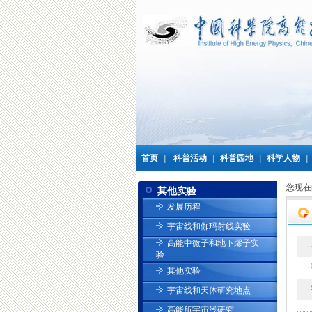
首页
|
科普活动
|
科普园地
|
科学人物
|
您现在
其他实验
发展历程
宇宙线和伽玛射线实验
高能中微子和地下缪子实
·
验
·
其他实验
·
宇宙线和天体研究地点
高能所宇宙线研究