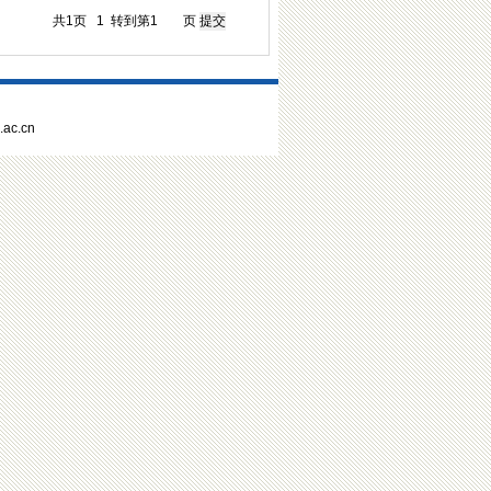
共1页
1
转到第
页
ac.cn