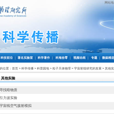
网站地
科技前沿
|
著名实验室
|
科学著作
|
科海拾零
|
视频动画
|
专题
|
微媒精
的位置：
首页
>
科学传播
>
科普园地
>
粒子天体物理
>
宇宙射线研究的发展
>
其他实
其他实验
寻找暗物质
引力波实验
宇宙线空气簇射模拟