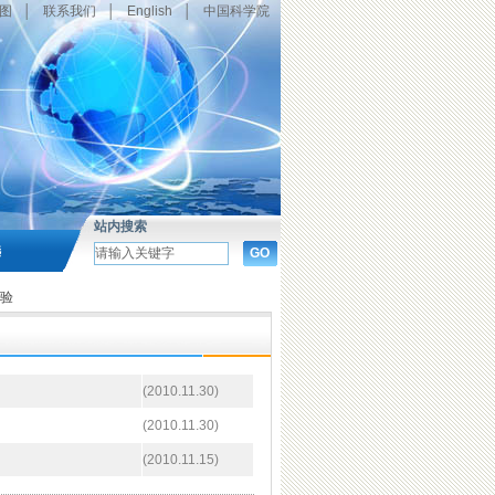
图
│
联系我们
│
English
│
中国科学院
站内搜索
选
验
(2010.11.30)
(2010.11.30)
(2010.11.15)