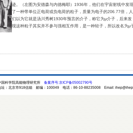
迹。（左图为安德森与内德梅耶）1936年，他们在宇宙射线中发
了一种带单位正电荷或负电荷的粒子，质量为电子的206.77倍，人
们以为它就是汤川秀树1930年预言的介子，称它为μ介子，后来发
现这种粒子其实并不参与强相互作用，是一种轻子，所以改名为μ
中国科学院高能物理研究所
备案序号:京ICP备05002790号
址：北京市918信箱 邮编：100049 电话：86-10-88235008 Email: ihep@ihep.