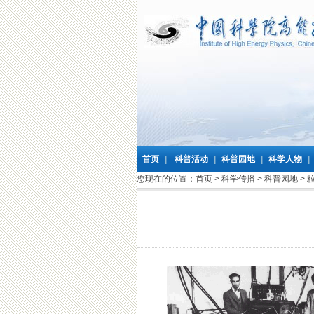
首页
|
科普活动
|
科普园地
|
科学人物
|
您现在的位置：
首页
>
科学传播
>
科普园地
>