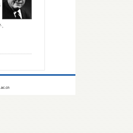
现
子。
ac.cn