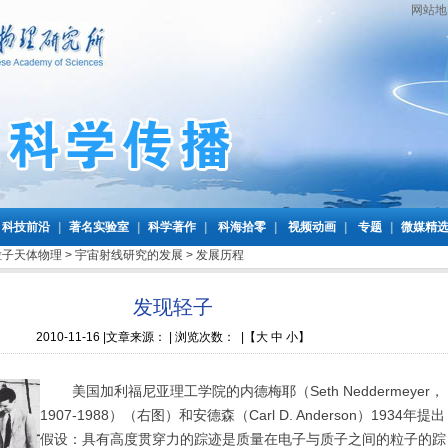
网站地
科技前沿
|
著名实验室
|
科学著作
|
科海拾零
|
视频动画
|
专题
|
微媒精
粒子天体物理
>
宇宙射线研究的发展
>
发展历程
发现轻子
2010-11-16
|文章来源： | 浏览次数：
|
【
大
中
小
】
美国加利福尼亚理工学院的内德梅耶（Seth Neddermeyer，
1907-1988）（右图）和安德森（Carl D. Anderson）1934年提出
假设：具有高度贯穿力的踪迹是质量在电子与质子之间的粒子的踪