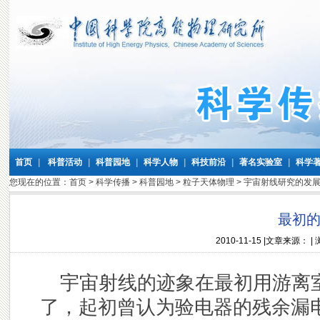
首页
|
科普活动
|
科普园地
|
科学人物
|
科技前沿
|
著名实验室
|
科学
您现在的位置：
首页
>
科学传播
>
科普园地
>
粒子天体物理
>
宇宙射线研究的发
最初
2010-11-15
|文章来源： |
宇宙射线的迹象在最初用游离
了，起初曾认为验电器的残余漏