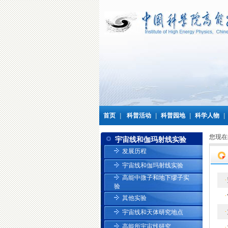
首页
|
科普活动
|
科普园地
|
科学人物
|
您现在
宇宙线和伽玛射线实验
发展历程
宇宙线和伽玛射线实验
高能中微子和地下缪子实
·
验
·
其他实验
·
宇宙线和天体研究地点
高能所宇宙线研究
·