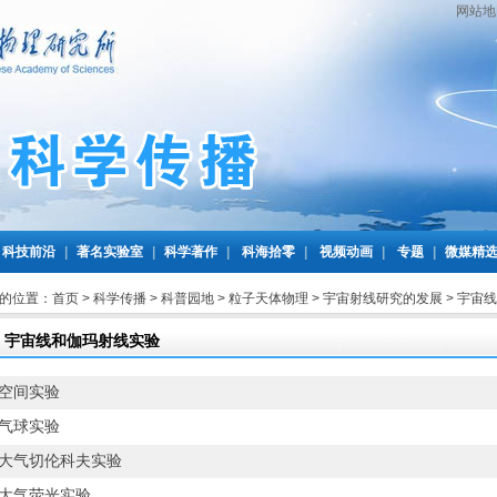
网站地
科技前沿
|
著名实验室
|
科学著作
|
科海拾零
|
视频动画
|
专题
|
微媒精
的位置：
首页
>
科学传播
>
科普园地
>
粒子天体物理
>
宇宙射线研究的发展
>
宇宙线
宇宙线和伽玛射线实验
空间实验
气球实验
大气切伦科夫实验
大气荧光实验