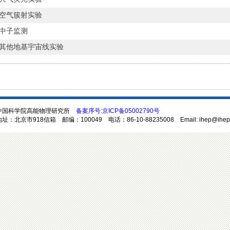
空气簇射实验
中子监测
其他地基宇宙线实验
中国科学院高能物理研究所
备案序号:京ICP备05002790号
址：北京市918信箱 邮编：100049 电话：86-10-88235008 Email: ihep@ihep.