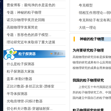
曹俊博客：最纯净的水是蓝色的
·
夸克模型
·
专题：神秘的粒子物理
·
弱相互作用理论—弱
·
诺贝尔物理学奖历史回顾
·
夸克和轻子有没有再
·
高能物理学发展简史
·
大统一理论
·
专题：形形色色的原子模型...
·
神秘的粒子物理
理论研究近年来取得了重大进展
·
为何要研究粒子物理
粒子探测器
高能物理的研究目标是探索
物理的研究成果有什么应用前
什么是粒子探测器
·
核物理研究的成果会用来做核
粒子探测器大家族
·
盖革-米勒计数器
·
我国的粒子物理研究
正比计数器-多丝正比室-漂移室
·
上世纪五十年代我国还没有
所的粒子物理研究工作。中
半导体探测器
·
国内建立中国自己的粒子物理
光电倍增管-闪烁计数器
·
切仑科夫计数器-穿越辐射探...
·
粒子物理研究的前景