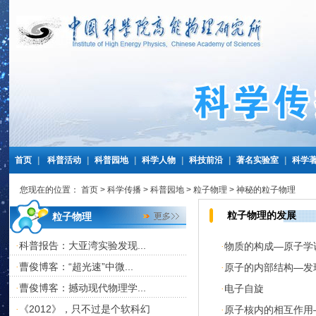
首页
|
科普活动
|
科普园地
|
科学人物
|
科技前沿
|
著名实验室
|
科学
您现在的位置：
首页
>
科学传播
>
科普园地
>
粒子物理
>
神秘的粒子物理
粒子物理的发展
粒子物理
科普报告：大亚湾实验发现...
·
物质的构成—原子
·
曹俊博客：“超光速”中微...
·
原子的内部结构—
·
曹俊博客：撼动现代物理学...
·
电子自旋
·
《2012》，只不过是个软科幻
·
原子核内的相互作用
·