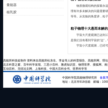
量能器
·
物质微观结构的探索永远是
理有许多未解决的问题需要
核乳胶
·
等等。从实验的角度讲，粒子
粒子物理十大悬而未解的
宇宙大尺度观测已达到13
是我们没有看到宇宙的“边”
宇宙小尺度观测，已经可以看
高能所科技处制作 资料来自高能所杜东生、李金等人的科普报告、高能所网、理
北京科普之窗、百年科学发现、三思小百科、雅虎知识堂、物理世界、搜狐网、南开
互动百科、无忧论文网、上海科技、中国大百科全书、世界科学等
中国科学院高能物理研究所
备案序号
地址：北京市918信箱 邮编：100049 电话
>