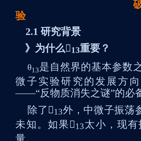
破解“变身”密
验
2.1
研究背景
》为什么

重要？
13
是自然界的基本参数
‌θ
13
微子实验研究的发展方向
——“反物质消失之谜”的必
除了

外，中微子振荡
13
未知。如果

太小，现有
13
量。