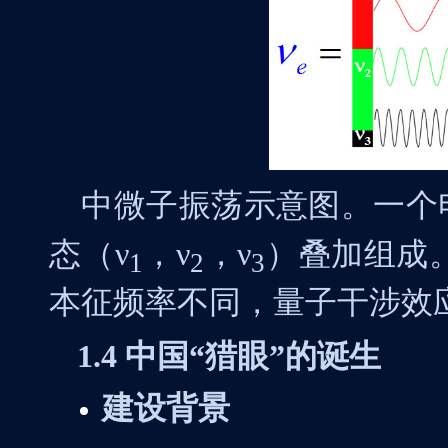
中微子振荡示意图。一个
态（
ν
，
ν
，
ν
）叠加组成
1
2
3
本征频率不同，量子干涉效
1.4
中国“猎眼”的诞生
建设背景