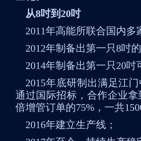
从
8
吋到
20
吋
2011
年高能所联合国内多
2012
年制备出第一只
8
吋
2014
年制备出第一只
20
吋
2015
年底研制出满足江门
通过国际招标，合作企业拿
倍增管订单的
75%
，一共
150
2016
年建立生产线；