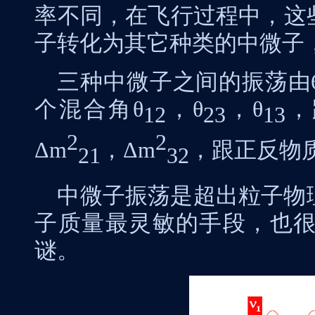
率不同，在飞行过程中，这
子转化为其它种类的中微子
三种中微子之间的振荡由
个混合角
θ
，
θ
，
θ
，
12
23
13
2
2
Δm
，
Δm
，跟正反物
21
32
中微子振荡是超出粒子物
子质量最灵敏的手段，也
谜。