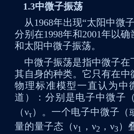
1.3
中微子振荡
从
1968
年出现“太阳中微
分别在
1998
年和
2001
年以确
和太阳中微子振荡。
中微子振荡是指中微子在
其自身的种类。它只有在中
物理标准模型一直认为中
道）：分别是电子中微子
（
ν
）。一个电子中微子（
τ
量的量子态（
ν
，
ν
，
ν
）
1
2
3