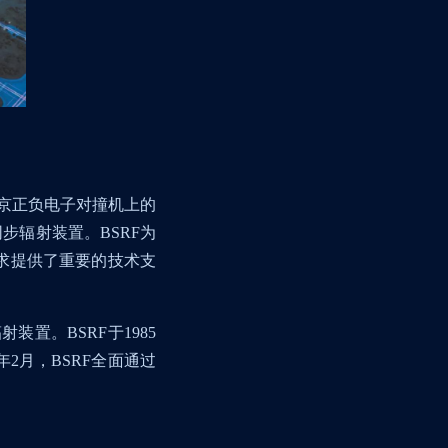
京正负电子对撞机上的
同步辐射装置。
BSRF
为
求提供了重要的技术支
辐射装置。
BSRF
于
1985
年
2
月，
BSRF
全面通过