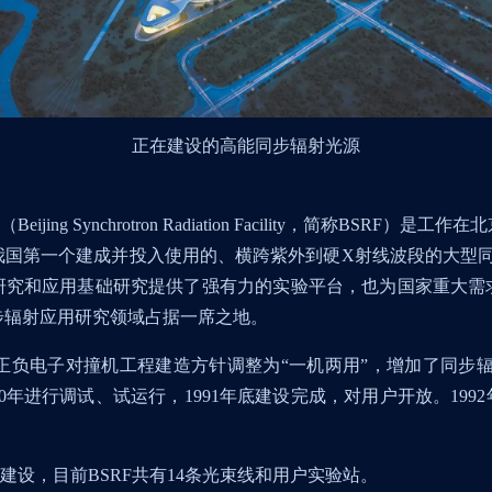
正在建设的高能同步辐射光源
（
Beijing Synchrotron Radiation Facility
，简称
BSRF
）是工作在北
我国第一个建成并投入使用的、横跨紫外到硬
X
射线波段的大型
研究和应用基础研究提供了强有力的实验平台，也为国家重大需
步辐射应用研究领域占据一席之地。
正负电子对撞机工程建造方针调整为“一机两用”，增加了同步
0
年进行调试、试运行，
1991
年底建设完成，对用户开放。
1992
建设，目前
BSRF
共有
14
条光束线和用户实验站。