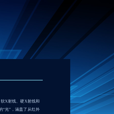
、软
X
射线、硬
X
射线和
“光”，涵盖了从红外