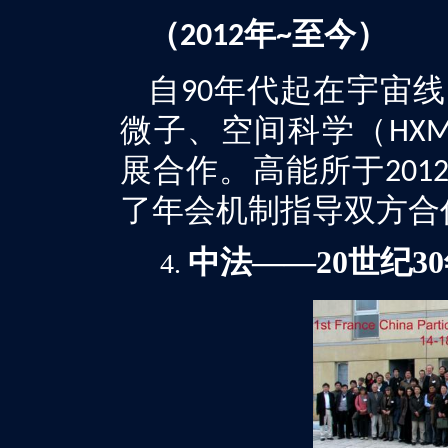
（
年
至今）
2012
~
自
年代起在宇宙线
90
微子、空间科学（
HX
展合作。高能所于
201
了年会机制指导双方合
中法
——
20
世纪
30