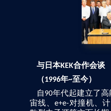
与日本
合作会谈
KEK
（
年
至今）
1996
~
自
年代起建立了高
90
宙线、
对撞机、计
e+e-