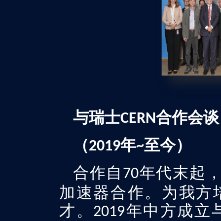
与瑞士
合作会谈
CERN
（
年
至今）
2019
~
合作自
年代末起
70
加速器合作。为我方
才。
年中方成立
2019