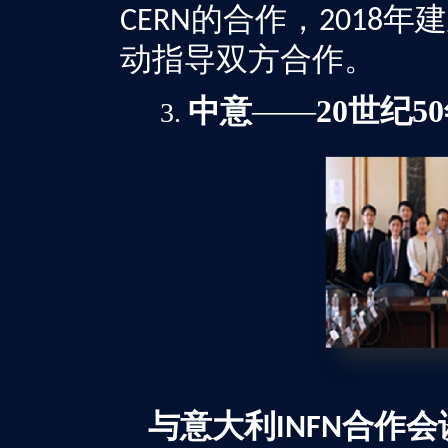
的合作，
年建
CERN
2018
动指导双方合作。
中意
——
20
世纪
50
与意大利
合作会
INFN