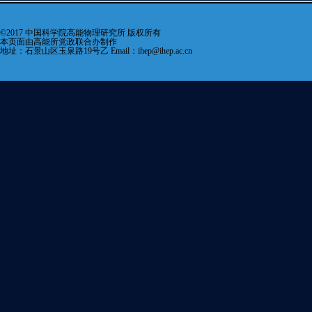
©2017 中国科学院高能物理研究所 版权所有
本页面由高能所党政联合办制作
地址：石景山区玉泉路19号乙 Email：ihep@ihep.ac.cn