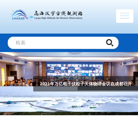
高海拔宇宙线观测站测定标准烛光的超高能段亮度、发现拍电子伏伽马辐射挑战理论极限
暴雪后的缪子探测器阵列
高海拔宇宙线观测站发现首批“拍电子伏加速器”和最高能量光子 开启“超高能伽马天文学”时代
2021年万亿电子伏粒子天体物理会议在成都召开
观测基地全景