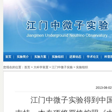
首页
|
实验简介
|
实验方案
|
实验组织
|
进展动态
|
学术论文
|
科普
您现在的位置：
首页
>
大科学装置
>
江门中微子实验
>
实验组织
2013-08-
江门中微子实验得到中国